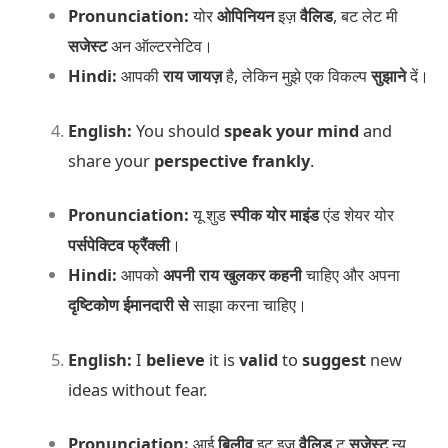
Pronunciation:
योर
ओपिनियन
इज़
वैलिड
, बट लेट मी
सजेस्ट
अन ऑल्टरनेटिव।
Hindi:
आपकी
राय
जायज़
है, लेकिन मुझे एक विकल्प
सुझाने
दें।
English:
You should
speak your mind
and
share your
perspective
frankly
.
Pronunciation:
यू शुड
स्पीक
योर
माइंड
एंड शेयर योर
पर्सपेक्टिव
फ्रैंक्ली
।
Hindi:
आपको
अपनी
राय
खुलकर
कहनी
चाहिए और अपना
दृष्टिकोण
ईमानदारी
से
साझा करना चाहिए।
English:
I
believe
it is
valid
to
suggest
new
ideas without fear.
Pronunciation:
आई
बिलीव
इट इज़
वैलिड
टू
सजेस्ट
न्यू