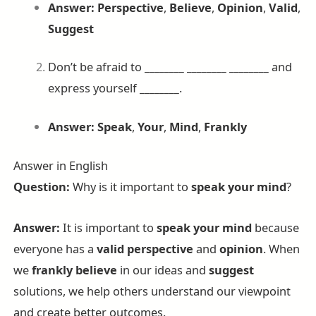
Answer:
Perspective
,
Believe
,
Opinion
,
Valid
,
Suggest
Don’t be afraid to
________
________
________
and
express yourself
________
.
Answer:
Speak
,
Your
,
Mind
,
Frankly
Answer in English
Question:
Why is it important to
speak your mind
?
Answer:
It is important to
speak your mind
because
everyone has a
valid
perspective
and
opinion
. When
we
frankly
believe
in our ideas and
suggest
solutions, we help others understand our viewpoint
and create better outcomes.