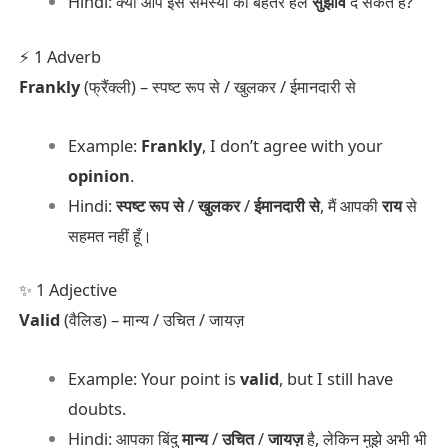
Hindi: क्या आप इस समस्या का बेहतर हल
सुझाव
दे सकते हैं?
⚡ 1 Adverb
Frankly
(फ्रैंक्ली) – स्पष्ट रूप से / खुलकर / ईमानदारी से
Example:
Frankly
, I don’t agree with your
opinion
.
Hindi:
स्पष्ट
रूप
से
/
खुलकर
/
ईमानदारी
से
, मैं आपकी
राय
से
सहमत नहीं हूँ।
✨ 1 Adjective
Valid
(वैलिड) – मान्य / उचित / जायज़
Example: Your point is
valid
, but I still have
doubts.
Hindi: आपका बिंदु
मान्य
/
उचित
/
जायज़
है, लेकिन मुझे अभी भी