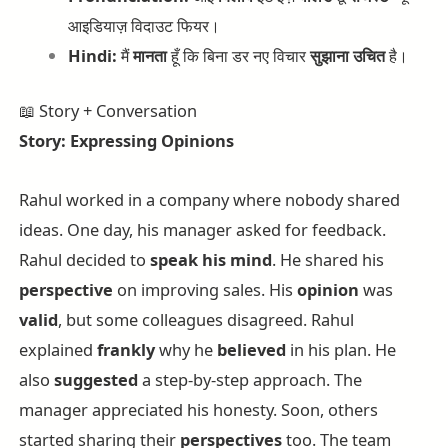
आइडियाज़ विदाउट फियर।
Hindi:
मैं
मानता
हूँ कि बिना डर नए विचार
सुझाना
उचित
है।
📖 Story + Conversation
Story: Expressing Opinions
Rahul worked in a company where nobody shared
ideas. One day, his manager asked for feedback.
Rahul decided to
speak his mind
. He shared his
perspective
on improving sales. His
opinion
was
valid
, but some colleagues disagreed. Rahul
explained
frankly
why he
believed
in his plan. He
also
suggested
a step-by-step approach. The
manager appreciated his honesty. Soon, others
started sharing their
perspectives
too. The team